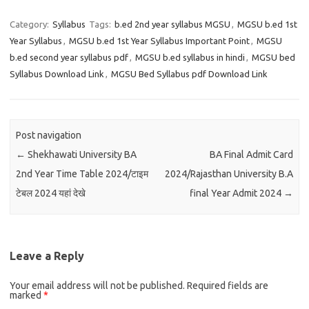
Category:
Syllabus
Tags:
b.ed 2nd year syllabus MGSU
,
MGSU b.ed 1st
Year Syllabus
,
MGSU b.ed 1st Year Syllabus Important Point
,
MGSU
b.ed second year syllabus pdf
,
MGSU b.ed syllabus in hindi
,
MGSU bed
Syllabus Download Link
,
MGSU Bed Syllabus pdf Download Link
Post navigation
←
Shekhawati University BA
BA Final Admit Card
2nd Year Time Table 2024/टाइम
2024/Rajasthan University B.A
टेबल 2024 यहां देखे
final Year Admit 2024
→
Leave a Reply
Your email address will not be published.
Required fields are
marked
*