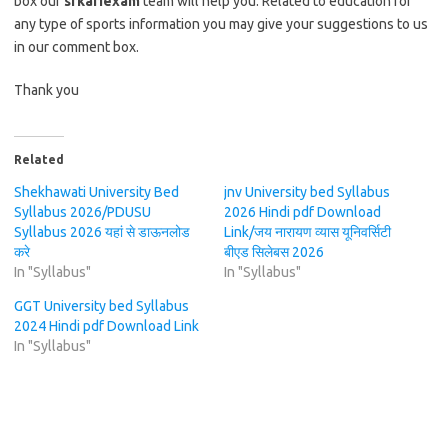
box our
srkariexam
team will help you. Related to education for
any type of sports information you may give your suggestions to us
in our comment box.
Thank you
Related
Shekhawati University Bed
jnv University bed Syllabus
Syllabus 2026/PDUSU
2026 Hindi pdf Download
Syllabus 2026 यहां से डाऊनलोड
Link/जय नारायण व्यास यूनिवर्सिटी
करे
बीएड सिलेबस 2026
In "Syllabus"
In "Syllabus"
GGT University bed Syllabus
2024 Hindi pdf Download Link
In "Syllabus"