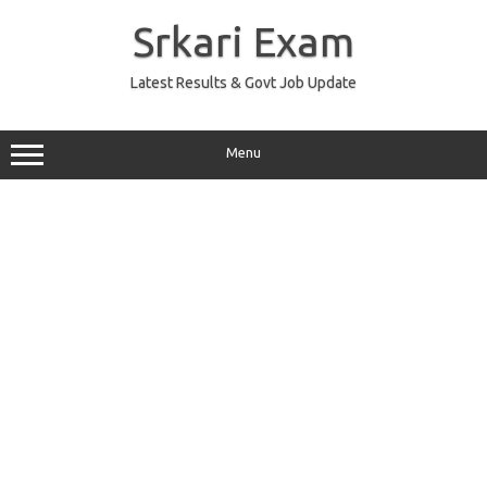
Skip
to
Srkari Exam
content
Latest Results & Govt Job Update
Menu