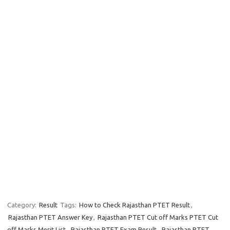
Category:
Result
Tags:
How to Check Rajasthan PTET Result
,
Rajasthan PTET Answer Key
,
Rajasthan PTET Cut off Marks PTET Cut
off Marks Merit List
,
Rajasthan PTET Exam Result
,
Rajasthan PTET