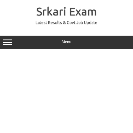
Skip
to
Srkari Exam
content
Latest Results & Govt Job Update
Menu