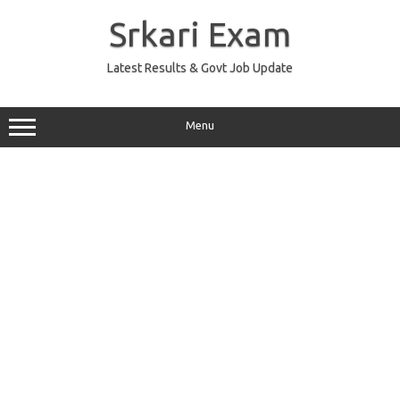
Skip
to
Srkari Exam
content
Latest Results & Govt Job Update
Menu