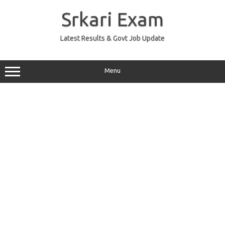
Skip
to
Srkari Exam
content
Latest Results & Govt Job Update
Menu