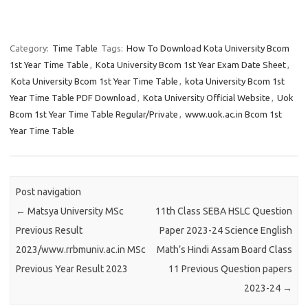
Category:
Time Table
Tags:
How To Download Kota University Bcom
1st Year Time Table
,
Kota University Bcom 1st Year Exam Date Sheet
,
Kota University Bcom 1st Year Time Table
,
kota University Bcom 1st
Year Time Table PDF Download
,
Kota University Official Website
,
Uok
Bcom 1st Year Time Table Regular/Private
,
www.uok.ac.in Bcom 1st
Year Time Table
Post navigation
←
Matsya University MSc
11th Class SEBA HSLC Question
Previous Result
Paper 2023-24 Science English
2023/www.rrbmuniv.ac.in MSc
Math’s Hindi Assam Board Class
Previous Year Result 2023
11 Previous Question papers
2023-24
→