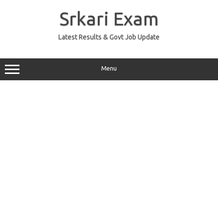
Skip
to
Srkari Exam
content
Latest Results & Govt Job Update
Menu