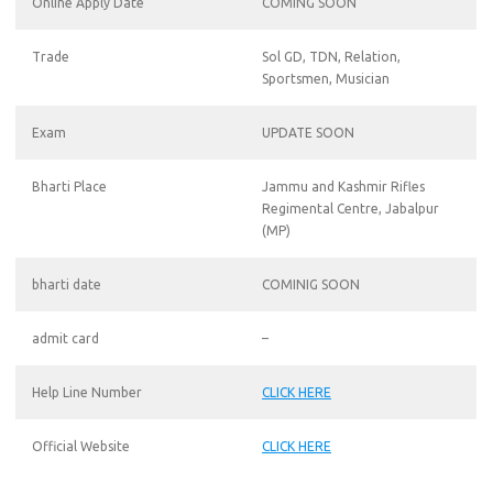
Online Apply Date
COMING SOON
Trade
Sol GD, TDN, Relation,
Sportsmen, Musician
Exam
UPDATE SOON
Bharti Place
Jammu and Kashmir Rifles
Regimental Centre, Jabalpur
(MP)
bharti date
COMINIG SOON
admit card
–
Help Line Number
CLICK HERE
Official Website
CLICK HERE