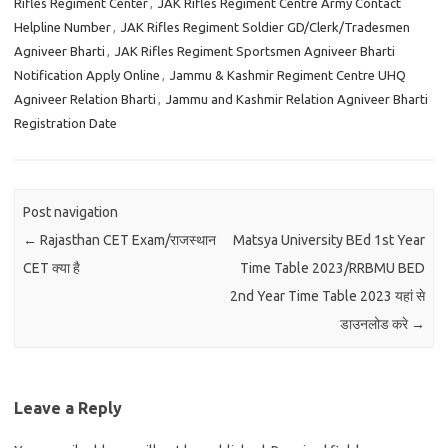
Rifles Regiment Center
,
JAK Rifles Regiment Centre Army Contact
Helpline Number
,
JAK Rifles Regiment Soldier GD/Clerk/Tradesmen
Agniveer Bharti
,
JAK Rifles Regiment Sportsmen Agniveer Bharti
Notification Apply Online
,
Jammu & Kashmir Regiment Centre UHQ
Agniveer Relation Bharti
,
Jammu and Kashmir Relation Agniveer Bharti
Registration Date
Post navigation
←
Rajasthan CET Exam/राजस्थान
Matsya University BEd 1st Year
CET क्या है
Time Table 2023/RRBMU BED
2nd Year Time Table 2023 यहां से
डाउनलोड करे
→
Leave a Reply