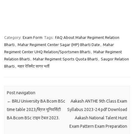
Category:
Exam Form
Tags:
FAQ About Mahar Regiment Relation
Bharti
,
Mahar Regiment Center Sagar (MP) Bharti Date
,
Mahar
Regiment Center UHQ Relation/Sportsmen Bharti
,
Mahar Regiment
Relation Bharti
,
Mahar Regiment Sports Quota Bharti
,
Saugor Relation
Bharti
,
महार रेजिमेंट सागर भर्ती
Post navigation
←
BRIJ University BA Bcom BSc
Aakash ANTHE 9th Class Exam
time table 2023/ब्रिज यूनिवर्सिटी
Syllabus 2023-24 pdf Download
BA Bcom BSc टाइम टेबल 2023.
Aakash National Talent Hunt
Exam Pattern Exam Preparation