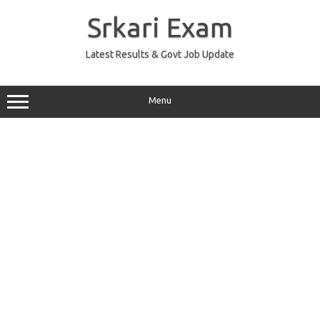
Skip
to
Srkari Exam
content
Latest Results & Govt Job Update
Menu