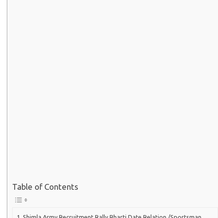
Table of Contents
Shimla Army Recruitment Rally Bharti Date Relation /Sportsman