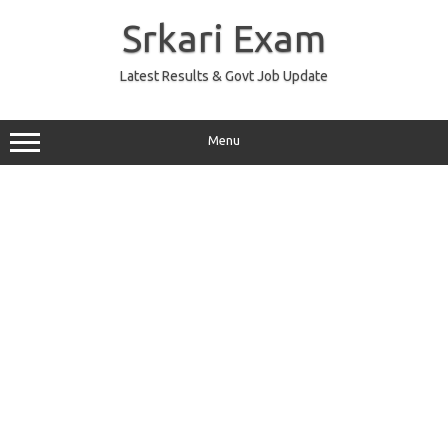
Skip
to
Srkari Exam
content
Latest Results & Govt Job Update
Menu