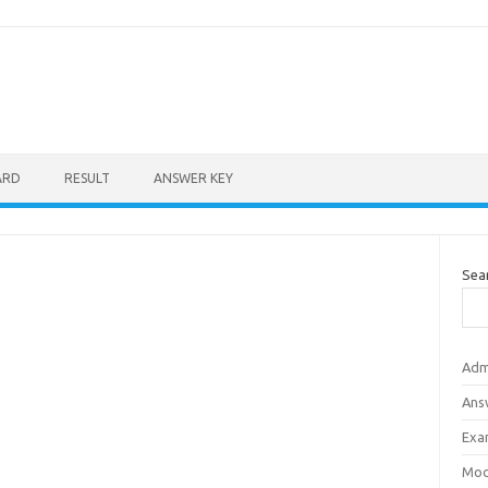
ARD
RESULT
ANSWER KEY
Sea
Adm
Ans
Exa
Mod