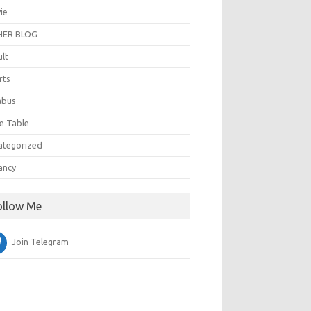
ie
ER BLOG
ult
rts
abus
e Table
ategorized
ancy
ollow Me
Join Telegram