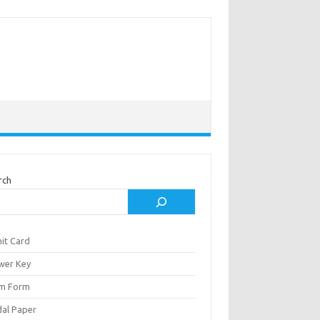
rch
it Card
wer Key
m Form
al Paper