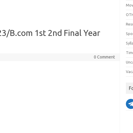
Mov
OTH
Res
3/B.com 1st 2nd Final Year
Spo
Syll
Tim
0 Comment
Unc
Vac
F