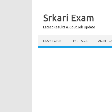
Skip
to
content
Srkari Exam
Latest Results & Govt Job Update
EXAM FORM
TIME TABLE
ADMIT C