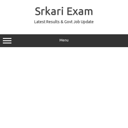
Skip
to
Srkari Exam
content
Latest Results & Govt Job Update
Menu