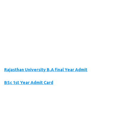
Rajasthan University B.A final Year Admit
BSc 1st Year Admit Card