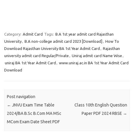
Category:
Admit Card
Tags:
B.A 1st year admit card Rajasthan
University
,
B.A non-college admit card 2023 [Download]
,
How To
Download Rajasthan University BA 1st Year Admit Card
,
Rajasthan
university admit card Regular/Private
,
Uniraj admit card Name Wise
,
uniraj BA 1st Year Admit Card
,
www.uniraj.ac.in BA 1st Year Admit Card
Download
Post navigation
←
JNVU Exam Time Table
Class 10th English Question
2024/BA B.Sc B.Com MA MSc
Paper PDF 2024 RBSE
→
MCom Exam Date Sheet PDF