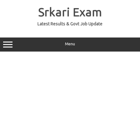
Skip
to
Srkari Exam
content
Latest Results & Govt Job Update
Menu