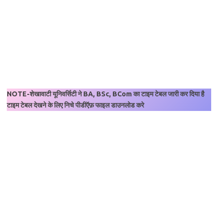
NOTE-शेखावाटी यूनिवर्सिटी ने BA, BSc, BCom का टाइम टेबल जारी कर दिया है
टाइम टेबल देखने के लिए निचे पीडीऍफ़ फाइल डाउनलोड करे