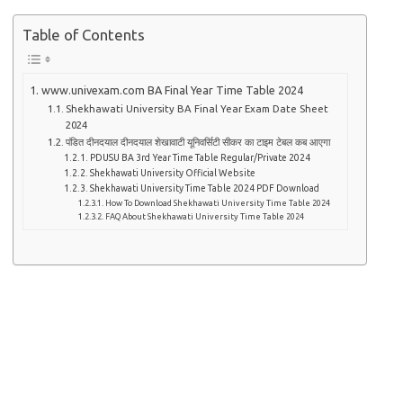
Table of Contents
www.univexam.com BA Final Year Time Table 2024
Shekhawati University BA Final Year Exam Date Sheet
2024
पंडित दीनदयाल दीनदयाल शेखावाटी यूनिवर्सिटी सीकर का टाइम टेबल कब आएगा
PDUSU BA 3rd Year Time Table Regular/Private 2024
Shekhawati University Official Website
Shekhawati University Time Table 2024 PDF Download
How To Download Shekhawati University Time Table 2024
FAQ About Shekhawati University Time Table 2024