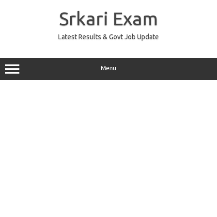
Skip
to
Srkari Exam
content
Latest Results & Govt Job Update
Menu