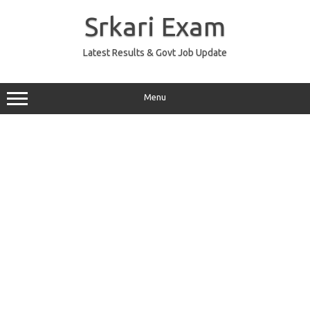
Skip
to
Srkari Exam
content
Latest Results & Govt Job Update
Menu