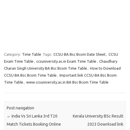
Category:
Time Table
Tags:
CCSU BA Bsc Bcom Date Sheet
,
CCSU
Exam Time Table
,
ccsuniversity.ac.in Exam Time Table
,
Chaudhary
Charan Singh University BA Bsc Bcom Time Table
,
How to Download
CCSU BA Bsc Bcom Time Table
,
Important link CCSU BA Bsc Bcom
Time Table
,
www.ccsuniversity.ac.in BA Bsc Bcom Time Table
Post navigation
←
India Vs Sri Lanka 3rd T20
Kerala University BSc Result
Match Tickets Booking Online
2023 Download link