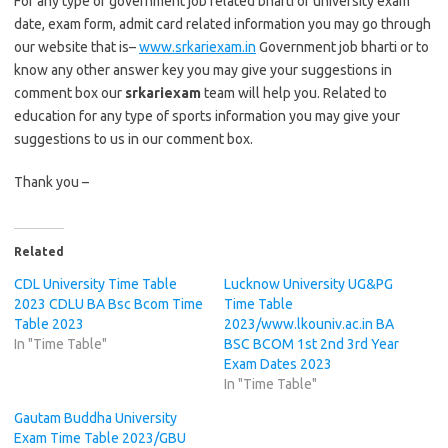
For any type of government job related bharti or university exam
date, exam form, admit card related information you may go through
our website that is–
www.srkariexam.in
Government job bharti or to
know any other answer key you may give your suggestions in
comment box our
srkariexam
team will help you. Related to
education for any type of sports information you may give your
suggestions to us in our comment box.
Thank you –
Related
CDL University Time Table
Lucknow University UG&PG
2023 CDLU BA Bsc Bcom Time
Time Table
Table 2023
2023/www.lkouniv.ac.in BA
In "Time Table"
BSC BCOM 1st 2nd 3rd Year
Exam Dates 2023
In "Time Table"
Gautam Buddha University
Exam Time Table 2023/GBU