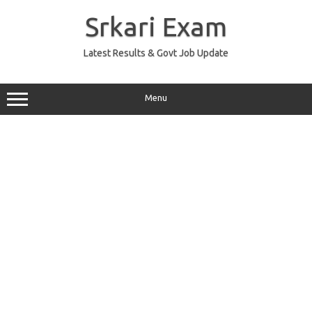
Skip
to
Srkari Exam
content
Latest Results & Govt Job Update
Menu