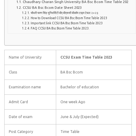
Chaudhary Charan Singh University BA Bsc Bcom Time Table 202
CCSU BA Bsc Bcom Date Sheet 2023
चौधरी चरण सिंह यूनिवर्सिटी बीए बीएससी बीकॉम टाइम टेबल २०२३
How to Download CCSU BA Bsc Bcom Time Table 2023
Important link CCSU BA Bsc Bcom Time Table 2023
FAQ CCSU BA Bsc Bcom Time Table 2023.
Name of University
CCSU Exam Time Table 2023
Class
BA Bsc Bcom
Examination name
Bachelor of education
Admit Card
One week Ago
Date of exam
June & July (Expected)
Post Category
Time Table