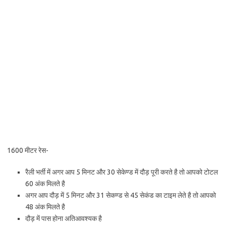
1600 मीटर रेस-
रैली भर्ती में अगर आप 5 मिनट और 30 सेकेण्ड में दौड़ पूरी करते है तो आपको टोटल
60 अंक मिलते है
अगर आप दौड़ में 5 मिनट और 31 सेकण्ड से 45 सेकंड का टाइम लेते है तो आपको
48 अंक मिलते है
दौड़ में पास होना अतिआवश्यक है