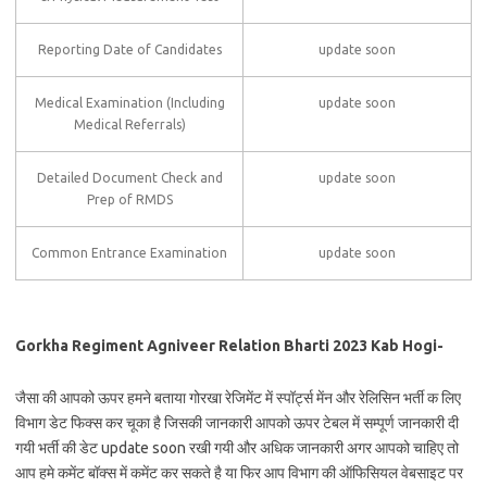
Reporting Date of Candidates
update soon
Medical Examination (Including
update soon
Medical Referrals)
Detailed Document Check and
update soon
Prep of RMDS
Common Entrance Examination
update soon
Gorkha Regiment Agniveer Relation Bharti 2023 Kab Hogi-
जैसा की आपको ऊपर हमने बताया गोरखा रेजिमेंट में स्पॉर्ट्स मेंन और रेलिसिन भर्ती क लिए
विभाग डेट फिक्स कर चूका है जिसकी जानकारी आपको ऊपर टेबल में सम्पूर्ण जानकारी दी
गयी भर्ती की डेट update soon रखी गयी और अधिक जानकारी अगर आपको चाहिए तो
आप हमे कमेंट बॉक्स में कमेंट कर सकते है या फिर आप विभाग की ऑफिसियल वेबसाइट पर