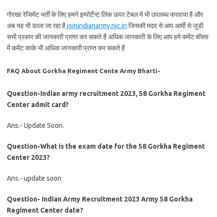
गोरखा रेजिमेंट भर्ती के लिए हमने इम्पोर्टेन्ट लिंक ऊपर टेबल में भी उपलब्ध करवाया है और
अब यह भी डाला जा रहा है
joinindianarmy.nic.in
जिसकी मदद से आप आर्मी से जुडी
सभी प्रकार की जानकारी प्राप्त कर सकते है अधिक जानकारी के लिए आप हमे कमेंट बॉक्स
में कमेंट काके भी अधिक जानकारी प्राप्त कर सकते है
FAQ About Gorkha Regiment Cente Army Bharti-
Question-Indian army recruitment 2023, 58 Gorkha Regiment
Center admit card?
Ans.- Update Soon.
Question-What is the exam date for the 58 Gorkha Regiment
Center 2023?
Ans.- update soon
Question- Indian Army Recruitment 2023 Army 58 Gorkha
Regiment Center date?