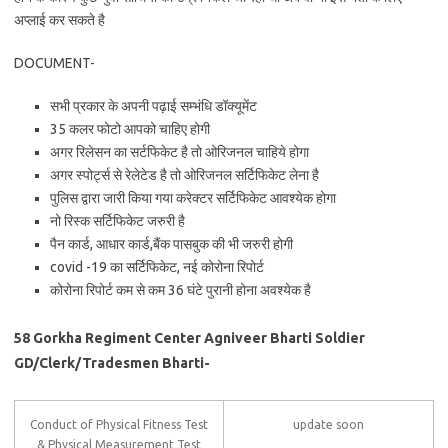
अप्लाई कर सकते है
DOCUMENT-
सभी प्रकार के अपनी पढ़ाई सम्भंधि डॉक्यूमेंट
35 कलर फोटो आपको चाहिए होगी
अगर रिलेसन का सर्टफिकेट है तो ओरिजनल चाहिये होगा
अगर स्पोर्ट्स से रेलेटेड है तो ओरिजनल सर्टिफिकेट लेना है
पुलिस द्वारा जारी किया गया करेक्टर सर्टिफिकेट आवश्येक होगा
नो रिस्क सर्टिफिकेट जरुरी है
पैन कार्ड, आधार कार्ड,बैंक पासबुक की भी जरुरी होगी
covid -19 का सर्टिफिकेट, नई कोरोना रिपोर्ट
कोरोना रिपोर्ट कम से कम 36 घंटे पुरानी होना अवश्येक है
58 Gorkha Regiment Center Agniveer Bharti Soldier
GD/Clerk/Tradesmen Bharti-
Conduct of Physical Fitness Test
update soon
& Physical Measurement Test