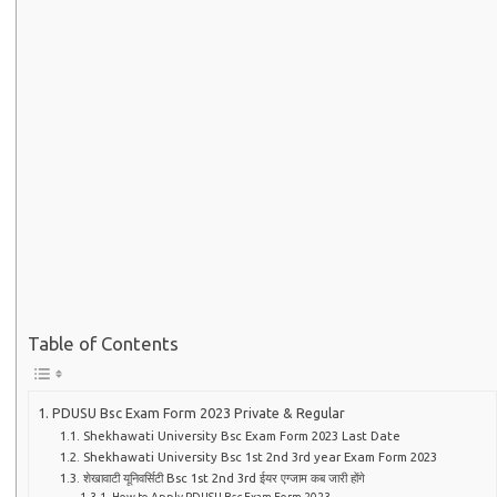
Table of Contents
PDUSU Bsc Exam Form 2023 Private & Regular
Shekhawati University Bsc Exam Form 2023 Last Date
Shekhawati University Bsc 1st 2nd 3rd year Exam Form 2023
शेखावाटी यूनिवर्सिटी Bsc 1st 2nd 3rd ईयर एग्जाम कब जारी होंगे
How to Apply PDUSU Bsc Exam Form 2023