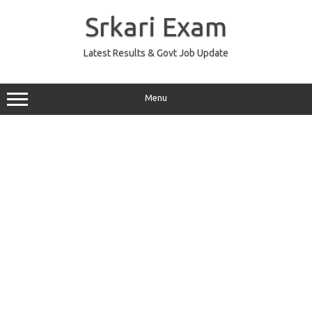
Skip
to
Srkari Exam
content
Latest Results & Govt Job Update
Menu