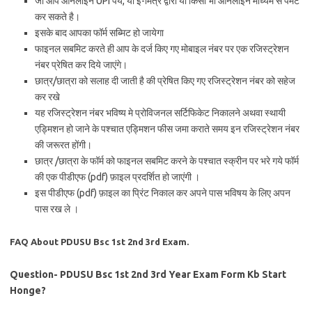
जो आप ऑनलाइन UPI पेय, या इ-मित्र द्वारा या किसी भी ऑनलाइन माध्यम से पेमेंट
कर सकते है।
इसके बाद आपका फॉर्म सब्मिट हो जायेगा
फाइनल सबमिट करते ही आप के दर्ज किए गए मोबाइल नंबर पर एक रजिस्ट्रेशन
नंबर प्रेषित कर दिये जाएंगे।
छात्र/छात्रा को सलाह दी जाती है की प्रेषित किए गए रजिस्ट्रेशन नंबर को सहेज
कर रखे
यह रजिस्ट्रेशन नंबर भविष्य मे प्रोविजनल सर्टिफिकेट निकालने अथवा स्थायी
एड्मिशन हो जाने के पश्चात एड्मिशन फीस जमा कराते समय इन रजिस्ट्रेशन नंबर
की जरूरत होंगी।
छात्र /छात्रा के फॉर्म को फाइनल सबमिट करने के पश्चात स्क्रीन पर भरे गये फॉर्म
की एक पीडीएफ (pdf) फ़ाइल प्रदर्शित हो जाएंगी ।
इस पीडीएफ (pdf) फ़ाइल का प्रिंट निकाल कर अपने पास भविषय के लिए अपन
पास रख ले ।
FAQ About PDUSU Bsc 1st 2nd 3rd Exam.
Question- PDUSU Bsc 1st 2nd 3rd Year Exam Form Kb Start
Honge?