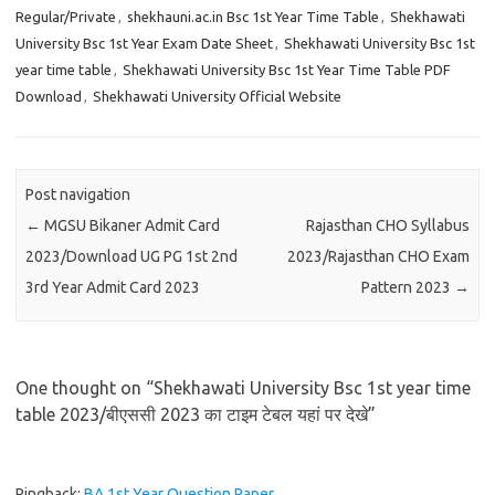
Regular/Private
,
shekhauni.ac.in Bsc 1st Year Time Table
,
Shekhawati
University Bsc 1st Year Exam Date Sheet
,
Shekhawati University Bsc 1st
year time table
,
Shekhawati University Bsc 1st Year Time Table PDF
Download
,
Shekhawati University Official Website
Post navigation
←
MGSU Bikaner Admit Card
Rajasthan CHO Syllabus
2023/Download UG PG 1st 2nd
2023/Rajasthan CHO Exam
3rd Year Admit Card 2023
Pattern 2023
→
One thought on “
Shekhawati University Bsc 1st year time
table 2023/बीएससी 2023 का टाइम टेबल यहां पर देखे
”
Pingback:
BA 1st Year Question Paper