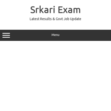
Skip
to
Srkari Exam
content
Latest Results & Govt Job Update
Menu