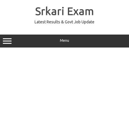
Skip
to
Srkari Exam
content
Latest Results & Govt Job Update
Menu