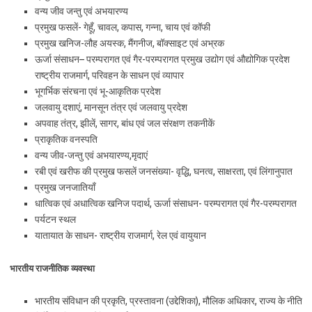
वन्य जीव जन्तु एवं अभयारण्य
प्रमुख फसलें- गेहूँ, चावल, कपास, गन्ना, चाय एवं कॉफी
प्रमुख खनिज-लौह अयस्क, मैंगनीज, बॉक्साइट एवं अभ्रक
ऊर्जा संसाधन– परम्परागत एवं गैर-परम्परागत प्रमुख उद्योग एवं औद्योगिक प्रदेश
राष्ट्रीय राजमार्ग, परिवहन के साधन एवं व्यापार
भूगर्भिक संरचना एवं भू-आकृतिक प्रदेश
जलवायु दशाएं, मानसून तंत्र एवं जलवायु प्रदेश
अपवाह तंत्र, झीलें, सागर, बांध एवं जल संरक्षण तकनीकें
प्राकृतिक वनस्पति
वन्य जीव-जन्तु एवं अभयारण्य,मृदाएं
रबी एवं खरीफ की प्रमुख फसलें जनसंख्या- वृद्धि, घनत्व, साक्षरता, एवं लिंगानुपात
प्रमुख जनजातियाँ
धात्विक एवं अधात्विक खनिज पदार्थ, ऊर्जा संसाधन- परम्परागत एवं गैर-परम्परागत
पर्यटन स्थल
यातायात के साधन- राष्ट्रीय राजमार्ग, रेल एवं वायुयान
भारतीय राजनीतिक व्यवस्था
भारतीय संविधान की प्रकृति, प्रस्तावना (उद्देशिका), मौलिक अधिकार, राज्य के नीति