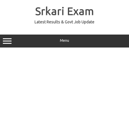
Skip
to
Srkari Exam
content
Latest Results & Govt Job Update
Menu