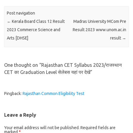
Post navigation
←
Kerala Board Class 12 Result
Madras University MCom Pre
2023 Commerce Science and
Result 2023 www.unom.ac.in
Arts [DHSE]
result
→
One thought on “
Rajasthan CET Syllabus 2023/राजस्थान
CET का Graduation Level सेलेबस यहां पर देखे
”
Pingback:
Rajasthan Common Eligibility Test
Leave a Reply
Your email address will not be published.
Required fields are
marked
*