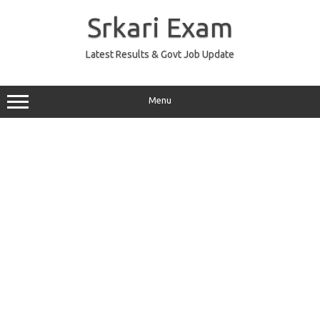
Skip
to
Srkari Exam
content
Latest Results & Govt Job Update
Menu