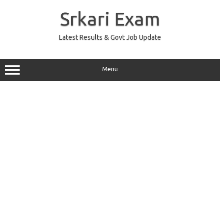
Skip
to
Srkari Exam
content
Latest Results & Govt Job Update
Menu