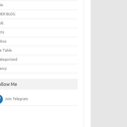
ie
ER BLOG
ult
rts
abus
e Table
ategorized
ancy
ollow Me
Join Telegram