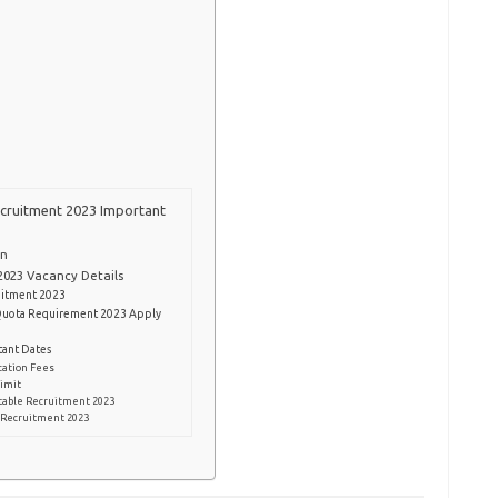
ecruitment 2023 Important
on
2023 Vacancy Details
uitment 2023
 Quota Requirement 2023 Apply
tant Dates
cation Fees
Limit
stable Recruitment 2023
e Recruitment 2023