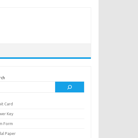
rch
it Card
wer Key
m Form
al Paper