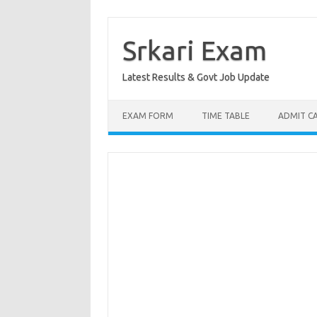
Skip
to
content
Srkari Exam
Latest Results & Govt Job Update
EXAM FORM
TIME TABLE
ADMIT C