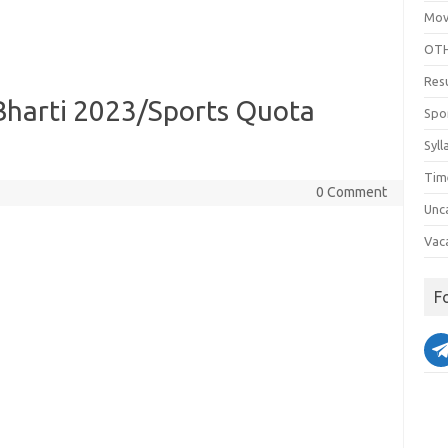
Mov
OTH
Res
Bharti 2023/Sports Quota
Spo
Syll
Tim
0 Comment
Unc
Vac
F