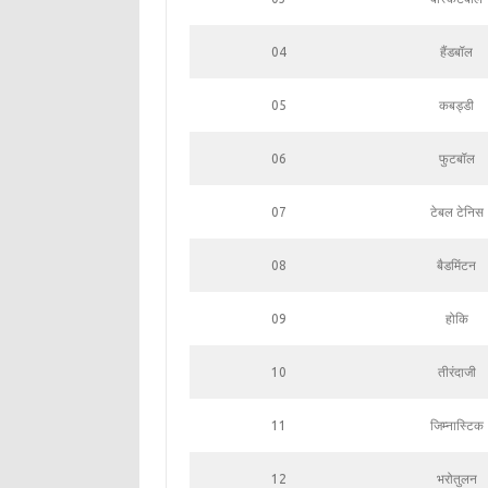
04
हैंडबॉल
05
कबड्डी
06
फुटबॉल
07
टेबल टेनिस
08
बैडमिंटन
09
होकि
10
तीरंदाजी
11
जिम्नास्टिक
12
भरोतुलन