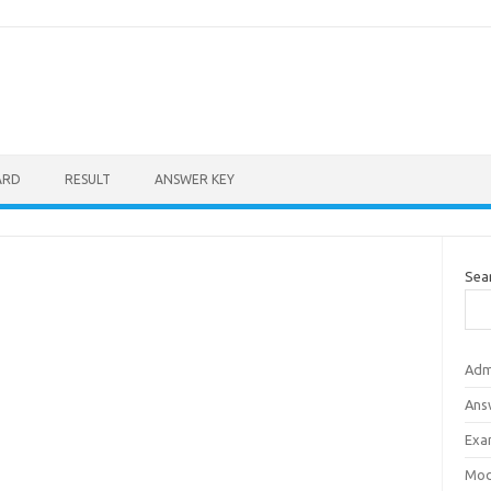
ARD
RESULT
ANSWER KEY
Sea
Adm
Ans
Exa
Mod