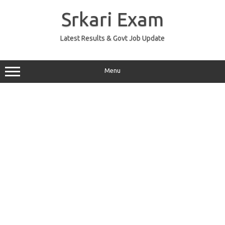
Skip
to
Srkari Exam
content
Latest Results & Govt Job Update
Menu