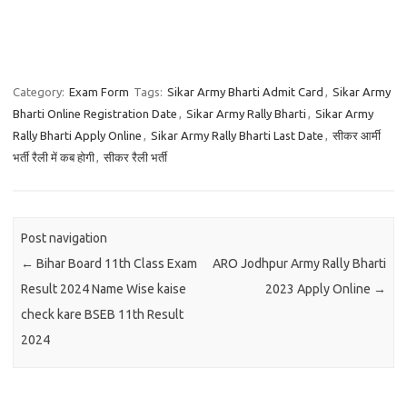
Category:
Exam Form
Tags:
Sikar Army Bharti Admit Card
,
Sikar Army
Bharti Online Registration Date
,
Sikar Army Rally Bharti
,
Sikar Army
Rally Bharti Apply Online
,
Sikar Army Rally Bharti Last Date
,
सीकर आर्मी
भर्ती रैली में कब होगी
,
सीकर रैली भर्ती
Post navigation
←
Bihar Board 11th Class Exam
ARO Jodhpur Army Rally Bharti
Result 2024 Name Wise kaise
2023 Apply Online
→
check kare BSEB 11th Result
2024