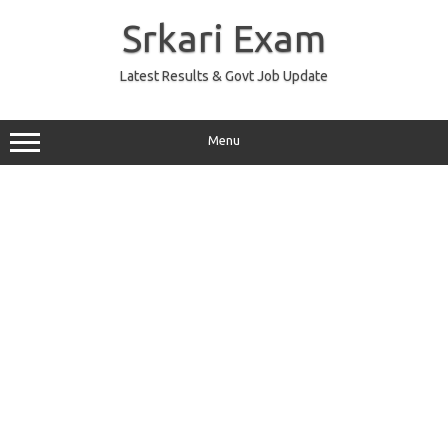
Skip
to
Srkari Exam
content
Latest Results & Govt Job Update
Menu