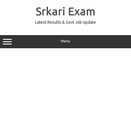
Skip
to
Srkari Exam
content
Latest Results & Govt Job Update
Menu