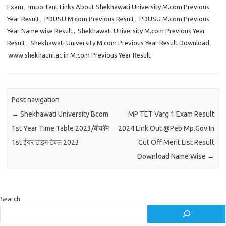
Exam
,
Important Links About Shekhawati University M.com Previous
Year Result
,
PDUSU M.com Previous Result
,
PDUSU M.com Previous
Year Name wise Result
,
Shekhawati University M.com Previous Year
Result
,
Shekhawati University M.com Previous Year Result Download
,
www.shekhauni.ac.in M.com Previous Year Result
Post navigation
←
Shekhawati University Bcom
MP TET Varg 1 Exam Result
1st Year Time Table 2023/बीकॉम
2024 Link Out @Peb.Mp.Gov.In
1st ईयर टाइम टेबल 2023
Cut Off Merit List Result
Download Name Wise
→
Search