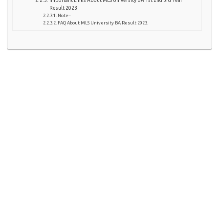
Important Links About MLS University BA 1st 2nd 3rd Year
Result 2023
Note–
FAQ About MLS University BA Result 2023.