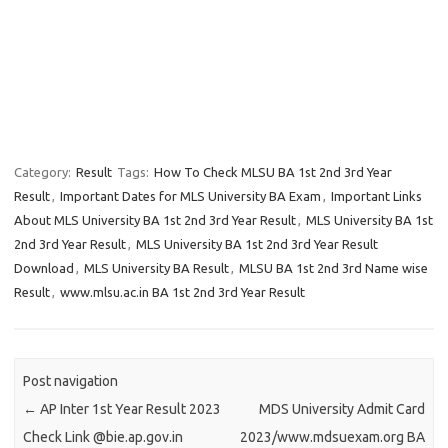
Category:
Result
Tags:
How To Check MLSU BA 1st 2nd 3rd Year
Result
,
Important Dates for MLS University BA Exam
,
Important Links
About MLS University BA 1st 2nd 3rd Year Result
,
MLS University BA 1st
2nd 3rd Year Result
,
MLS University BA 1st 2nd 3rd Year Result
Download
,
MLS University BA Result
,
MLSU BA 1st 2nd 3rd Name wise
Result
,
www.mlsu.ac.in BA 1st 2nd 3rd Year Result
Post navigation
←
AP Inter 1st Year Result 2023
MDS University Admit Card
Check Link @bie.ap.gov.in
2023/www.mdsuexam.org BA