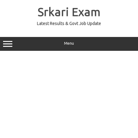
Skip
to
Srkari Exam
content
Latest Results & Govt Job Update
Menu