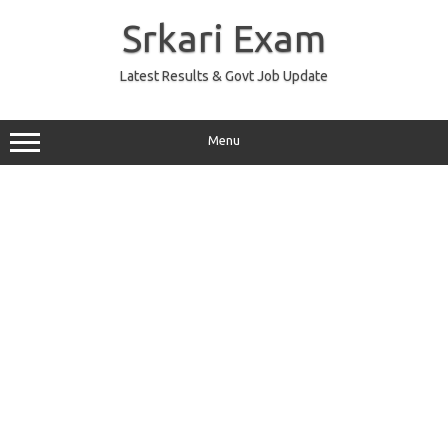
Skip
to
Srkari Exam
content
Latest Results & Govt Job Update
Menu