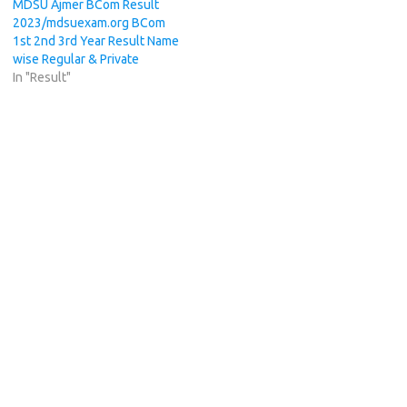
MDSU Ajmer BCom Result
2023/mdsuexam.org BCom
1st 2nd 3rd Year Result Name
wise Regular & Private
In "Result"