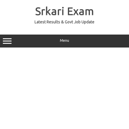
Skip
to
Srkari Exam
content
Latest Results & Govt Job Update
Menu