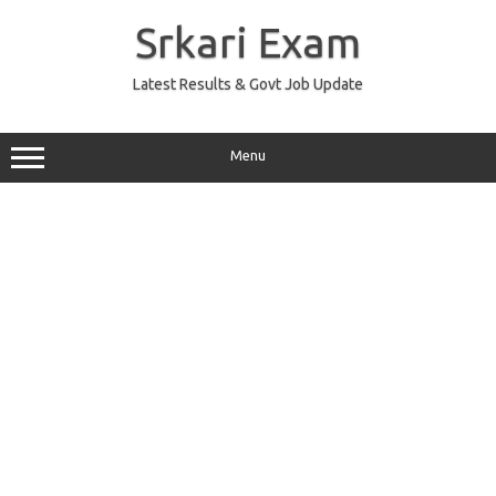
Skip
to
Srkari Exam
content
Latest Results & Govt Job Update
Menu