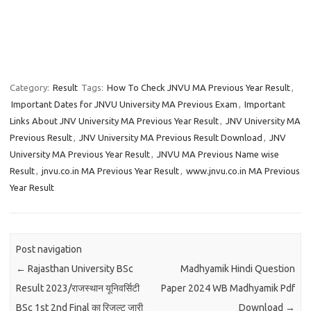
Category:
Result
Tags:
How To Check JNVU MA Previous Year Result
,
Important Dates for JNVU University MA Previous Exam
,
Important
Links About JNV University MA Previous Year Result
,
JNV University MA
Previous Result
,
JNV University MA Previous Result Download
,
JNV
University MA Previous Year Result
,
JNVU MA Previous Name wise
Result
,
jnvu.co.in MA Previous Year Result
,
www.jnvu.co.in MA Previous
Year Result
Post navigation
←
Rajasthan University BSc
Madhyamik Hindi Question
Result 2023/राजस्थान यूनिवर्सिटी
Paper 2024 WB Madhyamik Pdf
BSc 1st 2nd Final का रिजल्ट जारी
Download
→