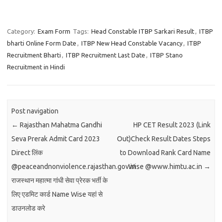
Category:
Exam Form
Tags:
Head Constable ITBP Sarkari Result
,
ITBP
bharti Online Form Date
,
ITBP New Head Constable Vacancy
,
ITBP
Recruitment Bharti
,
ITBP Recruitment Last Date
,
ITBP Stano
Recruitment in Hindi
Post navigation
←
Rajasthan Mahatma Gandhi
HP CET Result 2023 (Link
Seva Prerak Admit Card 2023
Out)Check Result Dates Steps
Direct लिंक
to Download Rank Card Name
@peaceandnonviolence.rajasthan.gov.in
Wise @www.himtu.ac.in
→
राजस्थान महात्मा गांधी सेवा प्रेरक भर्ती के
लिए एडमिट कार्ड Name Wise यहां से
डाउनलोड करे