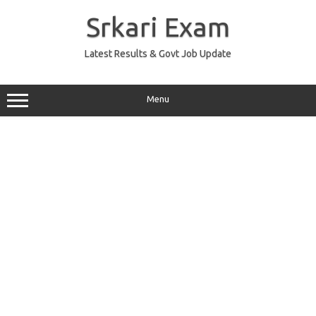
Skip
to
Srkari Exam
content
Latest Results & Govt Job Update
Menu