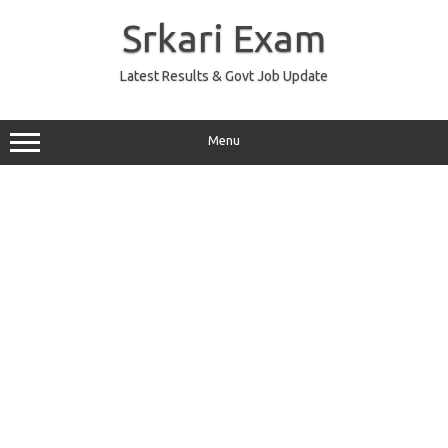
Skip
to
Srkari Exam
content
Latest Results & Govt Job Update
Menu