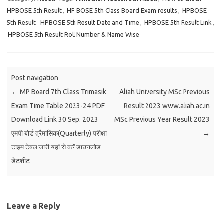
HPBOSE 5th Result
,
HP BOSE 5th Class Board Exam results
,
HPBOSE
5th Result
,
HPBOSE 5th Result Date and Time
,
HPBOSE 5th Result Link
,
HPBOSE 5th Result Roll Number & Name Wise
Post navigation
←
MP Board 7th Class Trimasik
Aliah University MSc Previous
Exam Time Table 2023-24 PDF
Result 2023 www.aliah.ac.in
Download Link 30 Sep. 2023
MSc Previous Year Result 2023
एमपी बोर्ड त्रैमासिक(Quarterly) परीक्षा
→
टाइम टेबल जारी यहां से करें डाउनलोड
डेटशीट
Leave a Reply