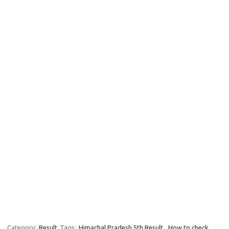
Category:
Result
Tags:
Himachal Pradesh 5th Result
,
How to check