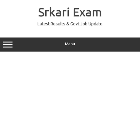
Skip
to
Srkari Exam
content
Latest Results & Govt Job Update
Menu