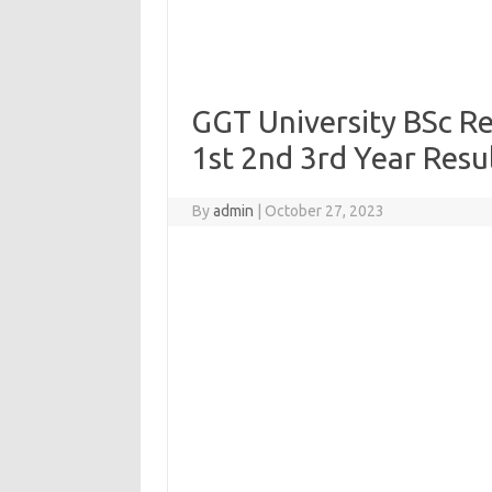
GGT University BSc R
1st 2nd 3rd Year Resu
By
admin
|
October 27, 2023