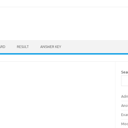
ARD
RESULT
ANSWER KEY
Sea
Adm
Ans
Exa
Mod