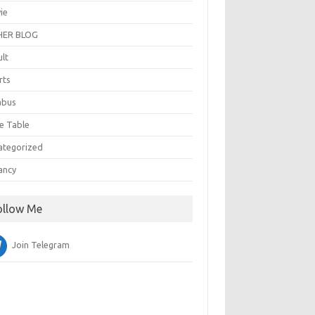
ie
ER BLOG
ult
rts
abus
e Table
ategorized
ancy
ollow Me
Join Telegram