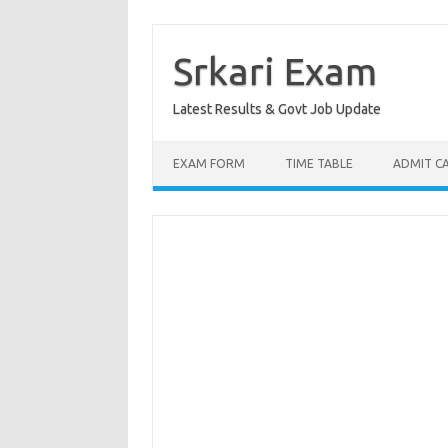
Skip
to
content
Srkari Exam
Latest Results & Govt Job Update
EXAM FORM
TIME TABLE
ADMIT C