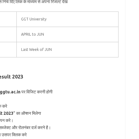
्स निचे दिए लिंक के माध्यम से अपना रिजल्ट देख
GGT University
APRIL to JUN
Last Week of JUN
sult 2023
gtu.ac.in
पर विजिट करनी होगी
क करे
lt 2023
” का ऑप्शन मिलेगा
ओपन करे।
जेक्ट और रोलनंबर दर्ज करने है।
गा उसपर क्लिक करे