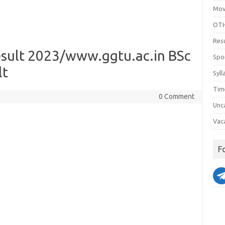
Mov
OTH
Res
esult 2023/www.ggtu.ac.in BSc
Spo
lt
Syll
Tim
0 Comment
Unc
Vac
F