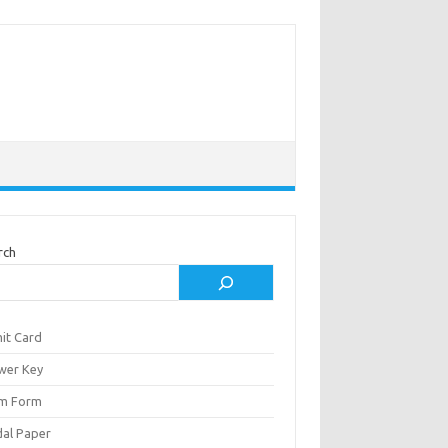
rch
it Card
wer Key
m Form
al Paper