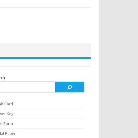
rch
it Card
wer Key
m Form
al Paper