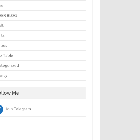
ie
ER BLOG
ult
rts
abus
e Table
ategorized
ancy
ollow Me
Join Telegram