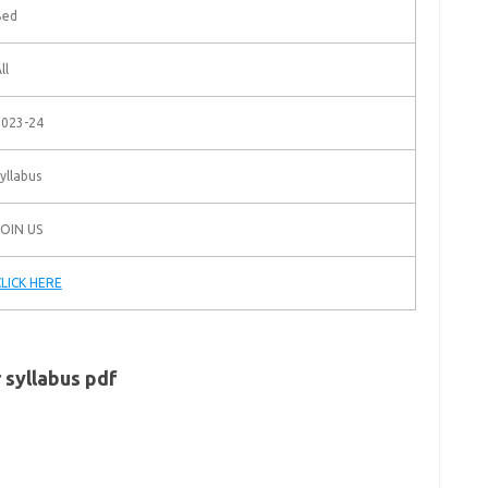
Bed
ll
2023-24
yllabus
JOIN US
CLICK HERE
 syllabus pdf