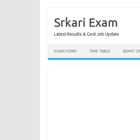
Skip
to
content
Srkari Exam
Latest Results & Govt Job Update
EXAM FORM
TIME TABLE
ADMIT C