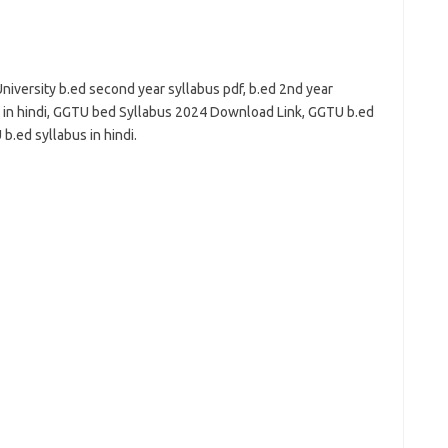
niversity b.ed second year syllabus pdf, b.ed 2nd year
s in hindi, GGTU bed Syllabus 2024 Download Link, GGTU b.ed
b.ed syllabus in hindi.