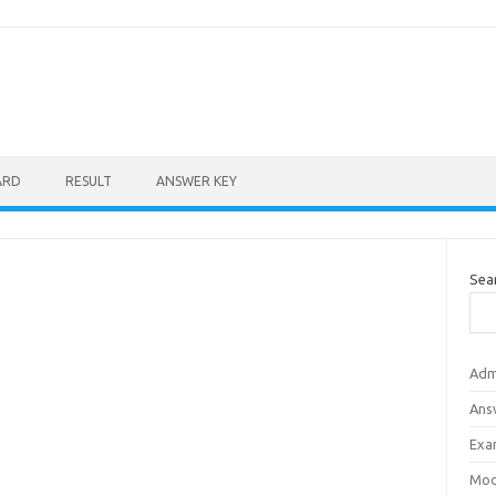
ARD
RESULT
ANSWER KEY
Sea
Adm
Ans
Exa
Mod