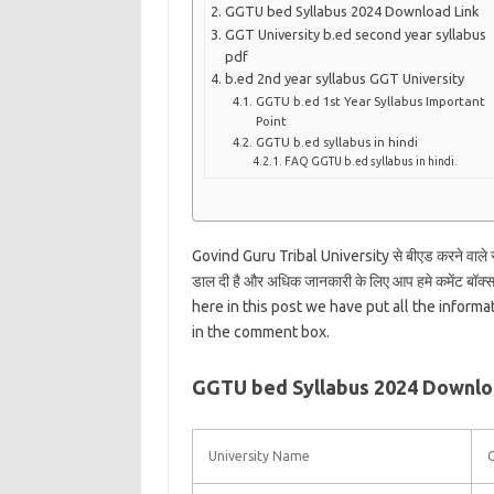
GGTU bed Syllabus 2024 Download Link
GGT University b.ed second year syllabus
pdf
b.ed 2nd year syllabus GGT University
GGTU b.ed 1st Year Syllabus Important
Point
GGTU b.ed syllabus in hindi
FAQ GGTU b.ed syllabus in hindi.
Govind Guru Tribal University से बीएड करने वाले स्टूड
डाल दी है और अधिक जानकारी के लिए आप हमे कमेंट बॉ
here in this post we have put all the inform
in the comment box.
GGTU bed Syllabus 2024 Downlo
University Name
G