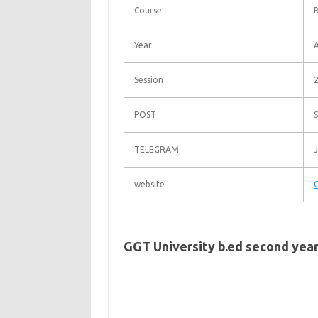
Course
Year
A
Session
POST
S
TELEGRAM
website
GGT University b.ed second year