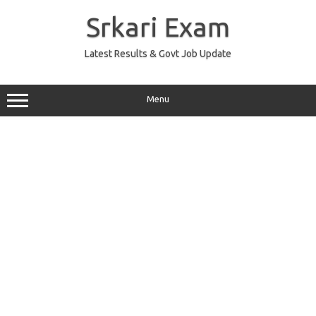
Skip
to
Srkari Exam
content
Latest Results & Govt Job Update
Menu