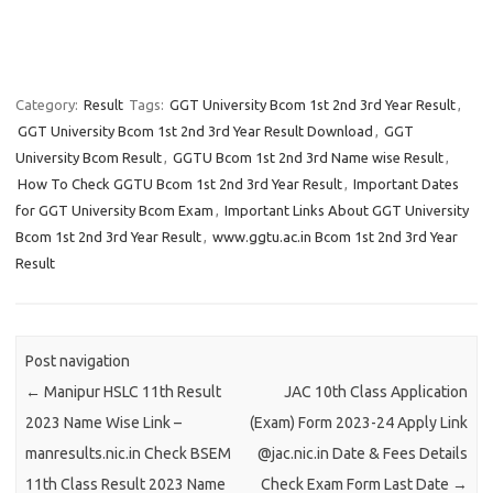
Category:
Result
Tags:
GGT University Bcom 1st 2nd 3rd Year Result
,
GGT University Bcom 1st 2nd 3rd Year Result Download
,
GGT
University Bcom Result
,
GGTU Bcom 1st 2nd 3rd Name wise Result
,
How To Check GGTU Bcom 1st 2nd 3rd Year Result
,
Important Dates
for GGT University Bcom Exam
,
Important Links About GGT University
Bcom 1st 2nd 3rd Year Result
,
www.ggtu.ac.in Bcom 1st 2nd 3rd Year
Result
Post navigation
←
Manipur HSLC 11th Result
JAC 10th Class Application
2023 Name Wise Link –
(Exam) Form 2023-24 Apply Link
manresults.nic.in Check BSEM
@jac.nic.in Date & Fees Details
11th Class Result 2023 Name
Check Exam Form Last Date
→