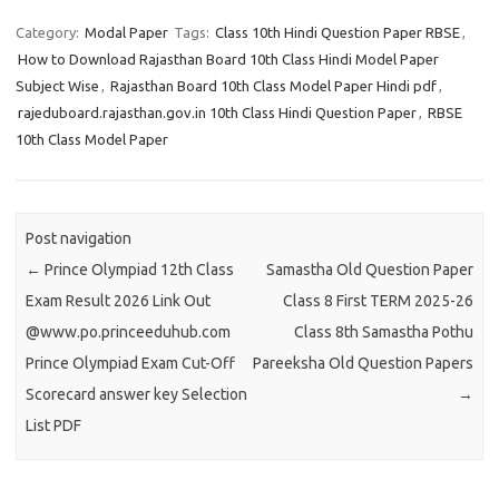
Category:
Modal Paper
Tags:
Class 10th Hindi Question Paper RBSE
,
How to Download Rajasthan Board 10th Class Hindi Model Paper
Subject Wise
,
Rajasthan Board 10th Class Model Paper Hindi pdf
,
rajeduboard.rajasthan.gov.in 10th Class Hindi Question Paper
,
RBSE
10th Class Model Paper
Post navigation
←
Prince Olympiad 12th Class
Samastha Old Question Paper
Exam Result 2026 Link Out
Class 8 First TERM 2025-26
@www.po.princeeduhub.com
Class 8th Samastha Pothu
Prince Olympiad Exam Cut-Off
Pareeksha Old Question Papers
Scorecard answer key Selection
→
List PDF