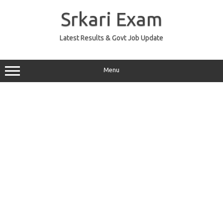
Skip
to
Srkari Exam
content
Latest Results & Govt Job Update
Menu