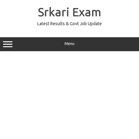
Skip
to
Srkari Exam
content
Latest Results & Govt Job Update
Menu