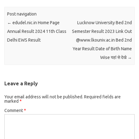
Post navigation
←
edudel.nic.in Home Page
Lucknow University Bed 2nd
Annual Result 2024 11th Class
Semester Result 2023 Link Out
Delhi EWS Result
@www.lkouniv.ac.in Bed 2nd
Year Result Date of Birth Name
Wise यहां से देखे
→
Leave a Reply
Your email address will not be published.
Required fields are
marked
*
Comment
*