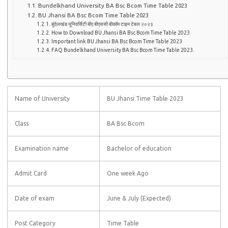
Bundelkhand University BA Bsc Bcom Time Table 2023
BU Jhansi BA Bsc Bcom Time Table 2023
बुंदेलखंड यूनिवर्सिटी बीए बीएससी बीकॉम टाइम टेबल २०२३
How to Download BU Jhansi BA Bsc Bcom Time Table 2023
Important link BU Jhansi BA Bsc Bcom Time Table 2023
FAQ Bundelkhand University BA Bsc Bcom Time Table 2023.
Name of University
BU Jhansi Time Table 2023
Class
BA Bsc Bcom
Examination name
Bachelor of education
Admit Card
One week Ago
Date of exam
June & July (Expected)
Post Category
Time Table