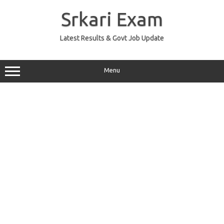
Skip
to
Srkari Exam
content
Latest Results & Govt Job Update
Menu