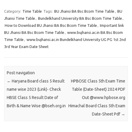
Category:
Time Table
Tags:
BU Jhansi BA Bsc Bcom Time Table
,
BU
Jhansi Time Table
,
Bundelkhand University BA Bsc Bcom Time Table
,
How to Download BU Jhansi BA Bsc Bcom Time Table
,
Important link
BU Jhansi BA Bsc Bcom Time Table
,
www.bujhansi.ac.in BA Bsc Bcom
Time Table
,
www.bujhansi.ac.in Bundelkhand University UG PG 1st 2nd
3rd Year Exam Date Sheet
Post navigation
←
Haryana Board class 5 Result
HPBOSE Class 5th Exam Time
name wise 2023 (Link)- Check
Table (Date-Sheet) 2024 PDF
HBSE Class 5 Result Date of
Out @www.hpbose.org
Birth & Name Wise @bseh.org.in
Himachal Board Class 5th Exam
Date-Sheet Pdf
→