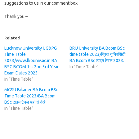
suggestions to us in our comment box.
Thank you –
Related
Lucknow University UG&PG
BRIJ University BA Bcom BSc
Time Table
time table 2023/ब्रिज यूनिवर्सिटी
2023/www.lkouniv.ac.in BA
BA Bcom BSc टाइम टेबल 2023.
BSC BCOM 1st 2nd 3rd Year
In "Time Table"
Exam Dates 2023
In "Time Table"
MGSU Bikaner BA Bcom BSc
Time Table 2023/BA Bcom
BSc टाइम टेबल यहां से देखे
In "Time Table"