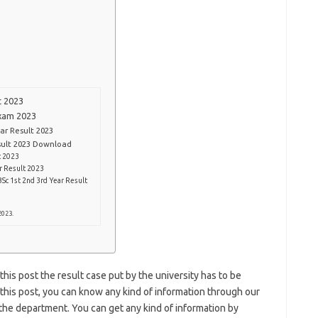
t 2023
Exam 2023
ear Result 2023
esult 2023 Download
t 2023
r Result 2023
Sc 1st 2nd 3rd Year Result
2023.
 this post the result case put by the university has to be
this post, you can know any kind of information through our
f the department. You can get any kind of information by