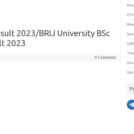
Mov
OTH
Res
esult 2023/BRIJ University BSc
Spo
lt 2023
Syll
Tim
0 Comment
Unc
Vac
F