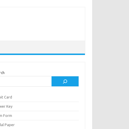
rch
it Card
wer Key
m Form
al Paper