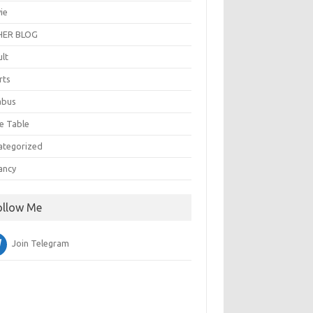
ie
ER BLOG
ult
rts
abus
e Table
ategorized
ancy
ollow Me
Join Telegram