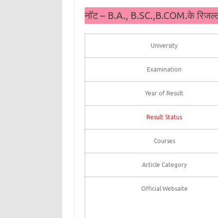
नॉट – B.A., B.SC.,B.COM.के रिजल्
University
Examination
Year of Result
Result Status
Courses
Article Category
Official Websaite