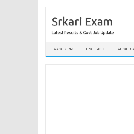
Skip
to
content
Srkari Exam
Latest Results & Govt Job Update
EXAM FORM
TIME TABLE
ADMIT C