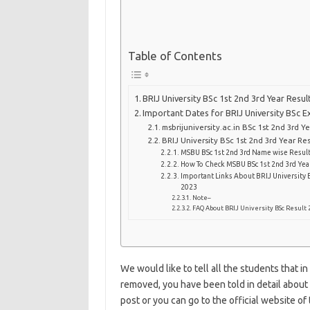
Table of Contents
BRIJ University BSc 1st 2nd 3rd Year Resul
Important Dates for BRIJ University BSc 
msbrijuniversity.ac.in BSc 1st 2nd 3rd Y
BRIJ University BSc 1st 2nd 3rd Year R
MSBU BSc 1st 2nd 3rd Name wise Resul
How To Check MSBU BSc 1st 2nd 3rd Yea
Important Links About BRIJ University B
2023
Note–
FAQ About BRIJ University BSc Result 
We would like to tell all the students that in
removed, you have been told in detail about 
post or you can go to the official website o