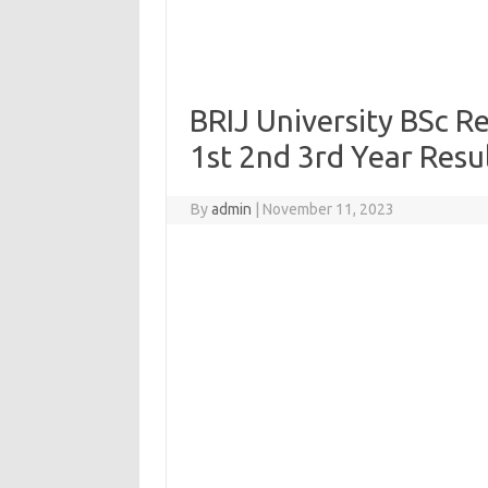
BRIJ University BSc R
1st 2nd 3rd Year Resu
By
admin
|
November 11, 2023