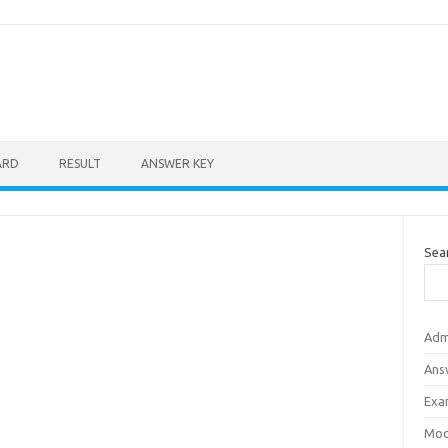
ARD
RESULT
ANSWER KEY
Sea
Adm
Ans
Exa
Mod