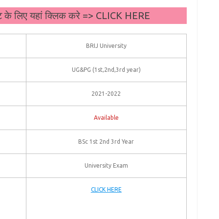
ट के लिए यहां क्लिक करे => CLICK HERE
BRIJ University
UG&PG (1st,2nd,3rd year)
2021-2022
Available
BSc 1st 2nd 3rd Year
University Exam
CLICK HERE